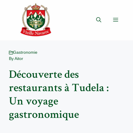
Aller
au
contenu
Menu
Gastronomie
By
Aitor
Découverte des
restaurants à Tudela :
Un voyage
gastronomique