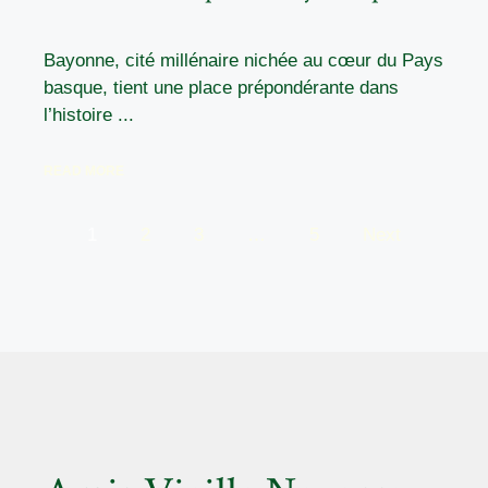
Bayonne, cité millénaire nichée au cœur du Pays
basque, tient une place prépondérante dans
l’histoire ...
READ MORE
1
2
3
…
5
Next