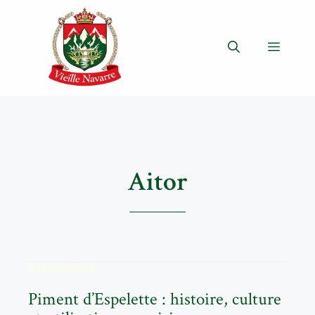
Aller
au
contenu
Menu
Aitor
GASTRONOMIE
Piment d’Espelette : histoire, culture