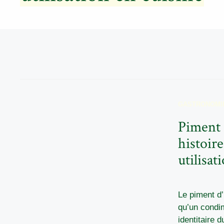
GASTRONOMI
Piment 
histoire
utilisat
Le piment d’
qu’un condi
identitaire d