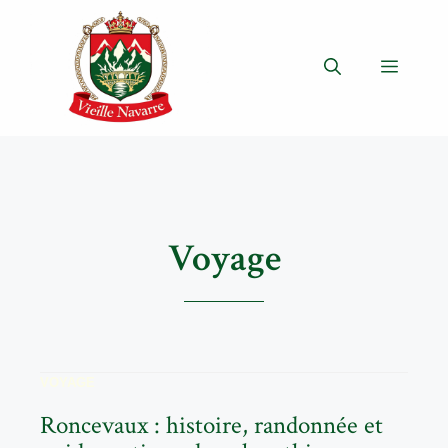
Aller
au
contenu
Menu
Voyage
VOYAGE
Roncevaux : histoire, randonnée et