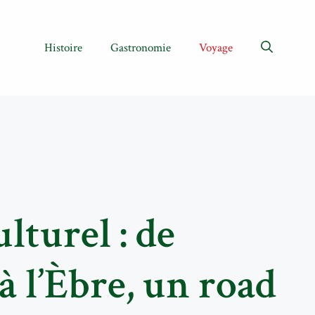
Histoire
Gastronomie
Voyage
ulturel : de
 l’Èbre, un road