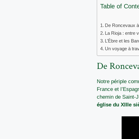
Table of Cont
De Roncevaux à 
La Rioja : entre 
L’Èbre et les Ba
Un voyage à trav
De Roncevau
Notre périple co
France et l’Espagn
chemin de Saint-J
église du XIIIe si