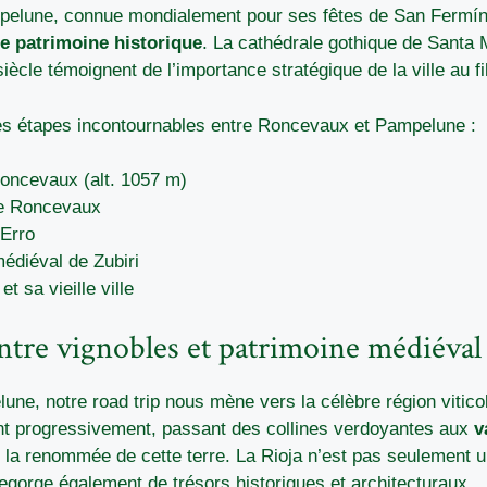
pelune, connue mondialement pour ses fêtes de San Fermín
he patrimoine historique
. La cathédrale gothique de Santa M
siècle témoignent de l’importance stratégique de la ville au fi
es étapes incontournables entre Roncevaux et Pampelune :
Roncevaux (alt. 1057 m)
e Roncevaux
’Erro
médiéval de Zubiri
t sa vieille ville
entre vignobles et patrimoine médiéval
une, notre road trip nous mène vers la célèbre région viticol
t progressivement, passant des collines verdoyantes aux
v
t la renommée de cette terre. La Rioja n’est pas seulement u
egorge également de trésors historiques et architecturaux.