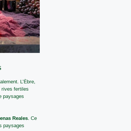
s
alement. L’Èbre,
rives fertiles
de paysages
denas Reales
. Ce
es paysages