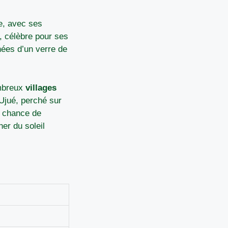
ue, avec ses
, célèbre pour ses
nées d’un verre de
ombreux
villages
 Ujué, perché sur
la chance de
er du soleil