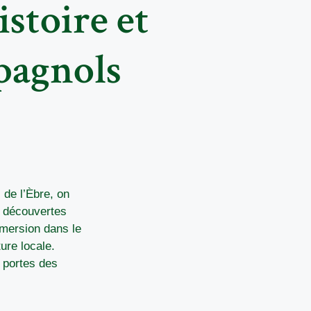
istoire et
pagnols
 de l’Èbre, on
n découvertes
mmersion dans le
ure locale.
 portes des