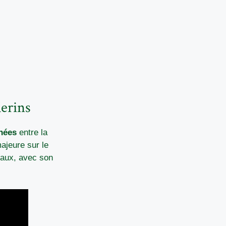
lerins
nées
entre la
ajeure sur le
vaux, avec son