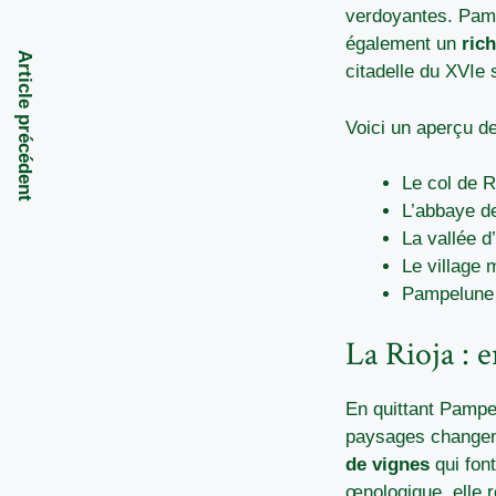
verdoyantes. Pam
également un
ric
Article précédent
citadelle du XVIe 
Voici un aperçu d
Le col de 
L’abbaye d
La vallée d
Le village 
Pampelune e
La Rioja : 
En quittant Pampel
paysages changen
de vignes
qui fon
œnologique, elle r