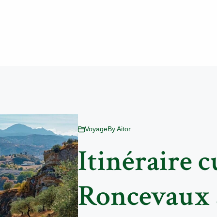
Voyage
By
Aitor
Itinéraire c
Roncevaux à