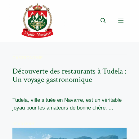
Aller
au
contenu
Menu
GASTRONOMIE
Découverte des restaurants à Tudela :
Un voyage gastronomique
Tudela, ville située en Navarre, est un véritable
joyau pour les amateurs de bonne chère. ...
READ MORE