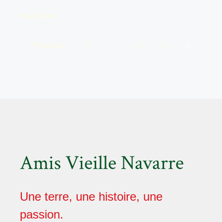
READ MORE
Previous
1
…
3
4
5
Amis Vieille Navarre
Une terre, une histoire, une
passion.