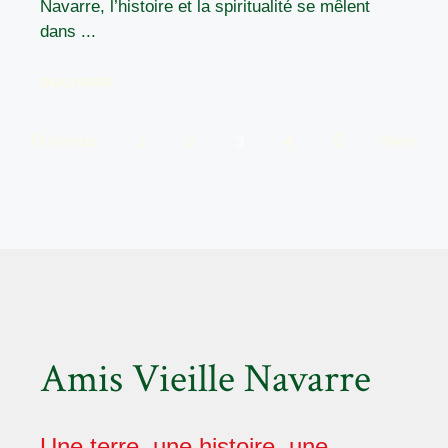
Navarre, l’histoire et la spiritualité se mêlent
dans ...
READ MORE
Previous
1
2
3
4
5
Next
Amis Vieille Navarre
Une terre, une histoire, une