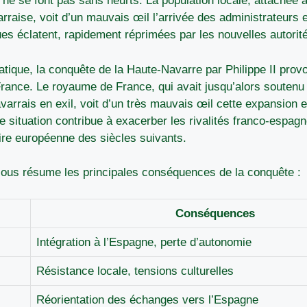
 se font pas sans heurts. La population locale, attachée à 
arraise, voit d’un mauvais œil l’arrivée des administrateurs
es éclatent, rapidement réprimées par les nouvelles autorit
atique, la conquête de la Haute-Navarre par Philippe II prov
rance. Le royaume de France, qui avait jusqu’alors soutenu 
varrais en exil, voit d’un très mauvais œil cette expansion 
te situation contribue à exacerber les rivalités franco-espagn
ire européenne des siècles suivants.
sous résume les principales conséquences de la conquête :
Conséquences
Intégration à l’Espagne, perte d’autonomie
Résistance locale, tensions culturelles
Réorientation des échanges vers l’Espagne