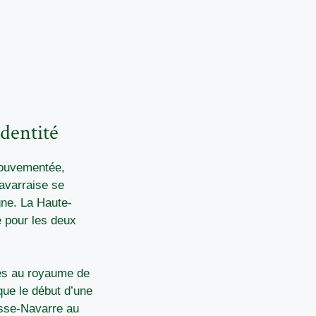
identité
 mouvementée,
navarraise se
gne. La Haute-
e pour les deux
nes au royaume de
que le début d’une
asse-Navarre au