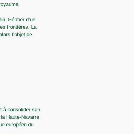
 royaume.
6. Héritier d’un
es frontières. La
lors l’objet de
nt à consolider son
 la Haute-Navarre
que européen du