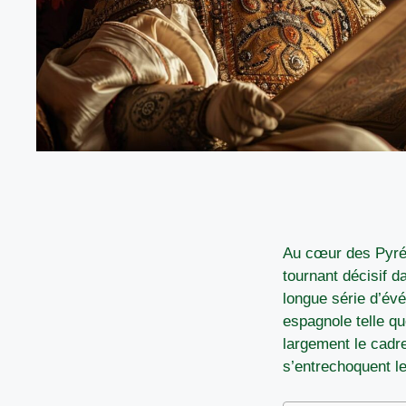
Au cœur des Pyrén
tournant décisif d
longue série d’évé
espagnole telle q
largement le cadr
s’entrechoquent l