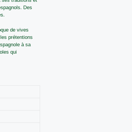
ses traditions et
 espagnols. Des
és.
oque de vives
les prétentions
espagnole à sa
oles qui