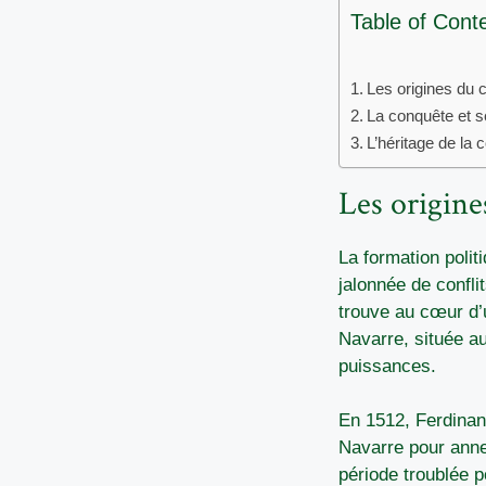
Table of Cont
Les origines du co
La conquête et 
L’héritage de la 
Les origines
La formation polit
jalonnée de confli
trouve au cœur d’
Navarre, située a
puissances.
En 1512, Ferdinan
Navarre pour annex
période troublée 