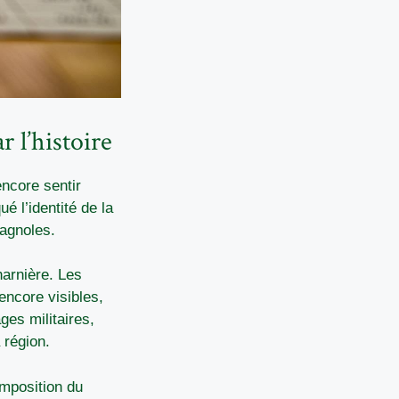
r l’histoire
encore sentir
é l’identité de la
pagnoles.
harnière. Les
 encore visibles,
es militaires,
 région.
imposition du