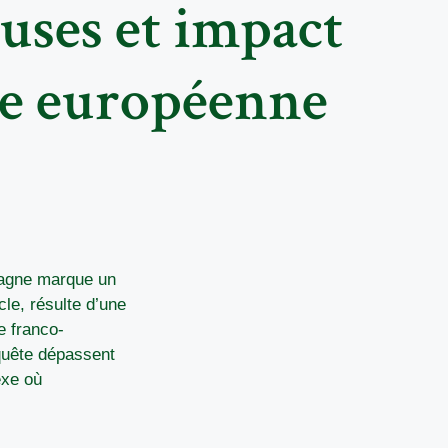
auses et impact
ire européenne
pagne marque un
cle, résulte d’une
e franco-
quête dépassent
exe où