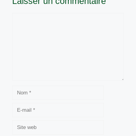
Laisser un commentaire
Commentaire
Nom
E-
mail
Site
web