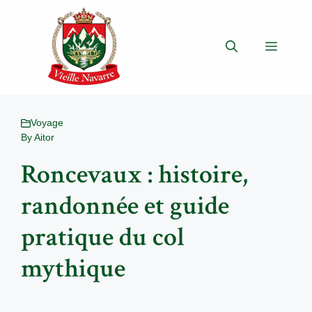
Aller
au
contenu
Menu
Voyage
By
Aitor
Roncevaux : histoire,
randonnée et guide
pratique du col
mythique