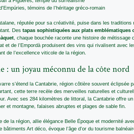
alí à Figueres, temple du surréalisme
d’Empúries, témoins de l’héritage gréco-romain
alane, réputée pour sa créativité, puise dans les tradition
ntant. Des
tapas sophistiquées aux plats emblématiques 
màquet
, chaque bouchée raconte une histoire de métissage c
at et de l’Empordà produisent des vins qui rivalisent avec le
nt de l’excellence viticole de la région.
e : un joyau méconnu de la côte nord
varre s’étend la Cantabrie, région côtière souvent éclipsée 
rtant, cette terre recèle des merveilles naturelles et culturel
r. Avec ses 284 kilomètres de littoral, la Cantabrie offre un
er et montagne, falaises abruptes et plages de sable fin.
e de la région, allie élégance Belle Époque et modernité avec
e bâtiments Art déco, évoque l’âge d’or du tourisme balnéair