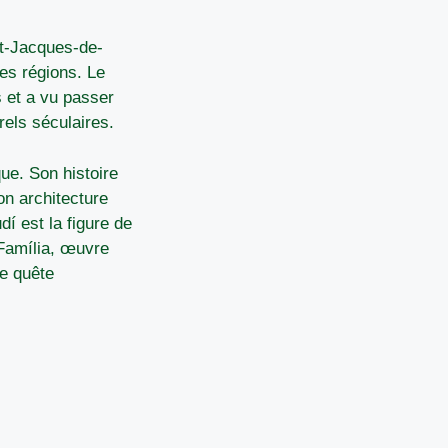
nt-Jacques-de-
les régions. Le
s et a vu passer
rels séculaires.
ue. Son histoire
on architecture
í est la figure de
 Família, œuvre
e quête