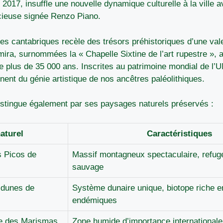
 2017, insuffle une nouvelle dynamique culturelle à la ville 
cieuse signée Renzo Piano.
rres cantabriques recèle des trésors préhistoriques d’une val
mira, surnommées la « Chapelle Sixtine de l’art rupestre », a
de plus de 35 000 ans. Inscrites au patrimoine mondial de 
nent du génie artistique de nos ancêtres paléolithiques.
istingue également par ses paysages naturels préservés :
naturel
Caractéristiques
s Picos de
Massif montagneux spectaculaire, refuge
sauvage
 dunes de
Système dunaire unique, biotope riche 
endémiques
le des Marismas
Zone humide d’importance internationale,