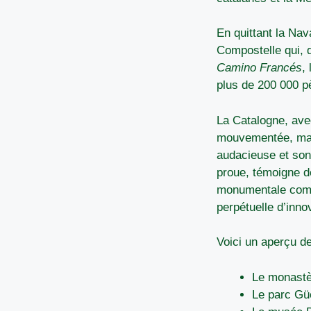
En quittant la Na
Compostelle qui, d
Camino Francés
,
plus de 200 000 pè
La Catalogne, ave
mouvementée, marq
audacieuse et son 
proue, témoigne de
monumentale comme
perpétuelle d’inno
Voici un aperçu de
Le monastèr
Le parc Güe