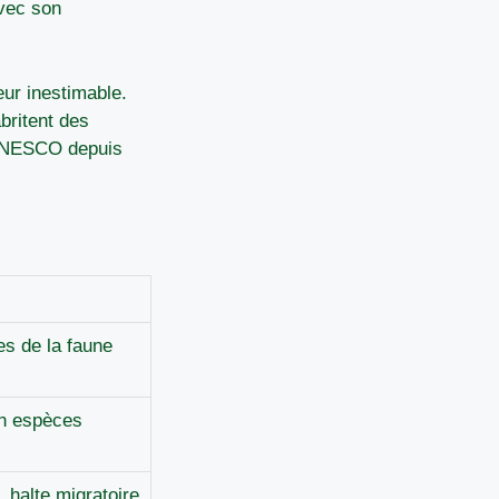
avec son
eur inestimable.
britent des
l’UNESCO depuis
s de la faune
en espèces
 halte migratoire