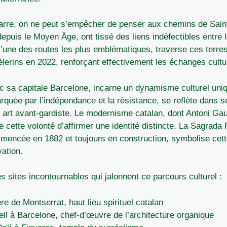
varre, on ne peut s’empêcher de penser aux chemins de Sai
epuis le Moyen Âge, ont tissé des liens indéfectibles entre 
 l’une des routes les plus emblématiques, traverse ces terre
lerins en 2022, renforçant effectivement les échanges cultu
c sa capitale Barcelone, incarne un dynamisme culturel uniq
uée par l’indépendance et la résistance, se reflète dans s
art avant-gardiste. Le modernisme catalan, dont Antoni Gaud
 cette volonté d’affirmer une identité distincte. La Sagrada
ncée en 1882 et toujours en construction, symbolise cett
vation.
s sites incontournables qui jalonnent ce parcours culturel :
e de Montserrat, haut lieu spirituel catalan
ll à Barcelone, chef-d’œuvre de l’architecture organique