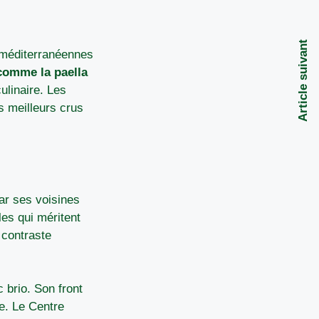
Article suivant
s méditerranéennes
comme la paella
ulinaire. Les
s meilleurs crus
par ses voisines
les qui méritent
 contraste
 brio. Son front
e. Le Centre