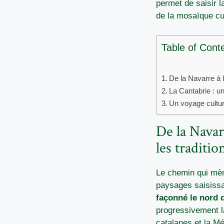
permet de saisir 
de la mosaïque cul
Table of Cont
De la Navarre à l
La Cantabrie : u
Un voyage culture
De la Navarr
les traditio
Le chemin qui mèn
paysages saisissa
façonné le nord 
progressivement la
catalanes et la Mé