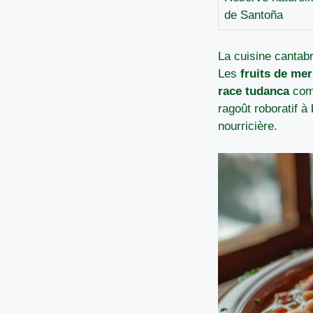
de Santoña
La cuisine cantab
Les
fruits de me
race tudanca
comp
ragoût roboratif à
nourricière.