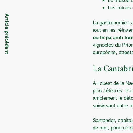
Le musée D
Les ruines 
Article précédent
La gastronomie cat
tout en les réinve
ou le pa amb to
vignobles du Prior
européens, attesta
La Cantabri
À l’ouest de la Na
plus célèbres. Pou
amplement le détou
saisissant entre m
Santander, capital
de mer, ponctué d