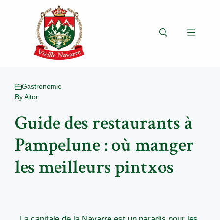
Aller
au
contenu
Menu
Gastronomie
By
Aitor
Guide des restaurants à
Pampelune : où manger
les meilleurs pintxos
La capitale de la Navarre est un paradis pour les